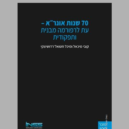
70 שנות אונר"א - עת לרפורמה מבנית ותפקודית ... 0