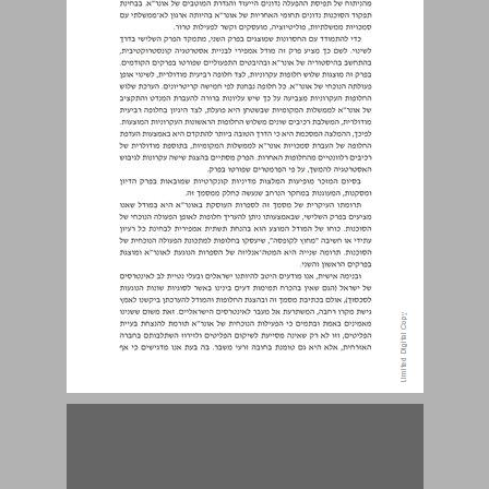
פרק ראשון: רקע ... 15