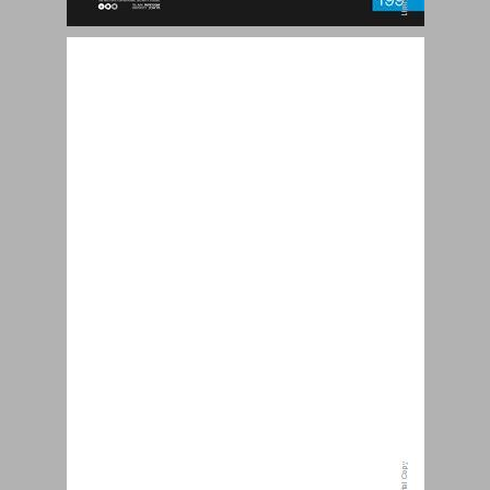
70 שנות אונר"א - עת לרפורמה מבנית ותפקודית ... 0