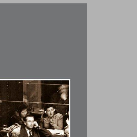
משפטי הזיקית : משפטי נירנברג בראי המשפט וההיסטוריה ... 0