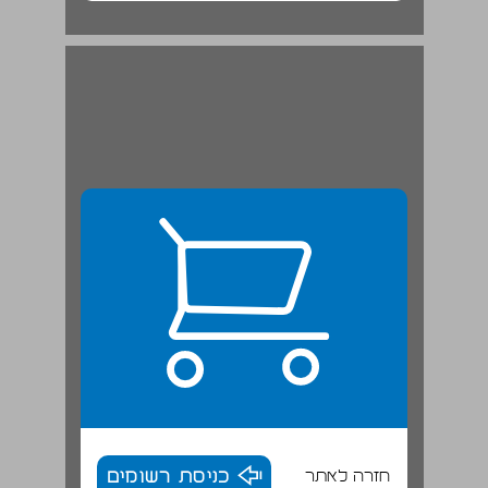
חזרה לאתר
כניסת רשומים