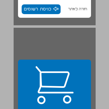
חזרה לאתר
כניסת רשומים