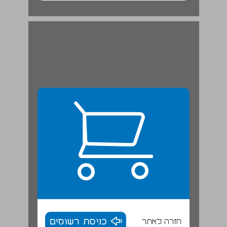
חזרה לאתר
כניסת רשומים