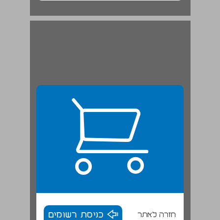
חזרה לאתר
כניסת רשומים