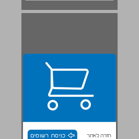
חזרה לאתר
כניסת רשומים