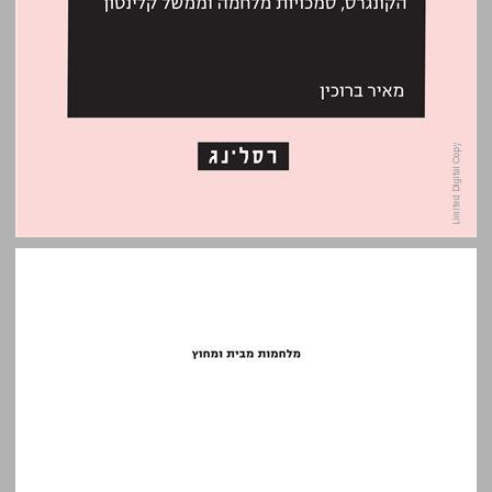
מלחמות מבית ומחוץ : הקונגרס, סמכויות מלחמה וממשל קלינטון ... 0