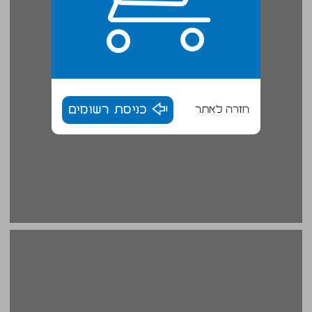
חזרה לאתר
כניסת רשומים