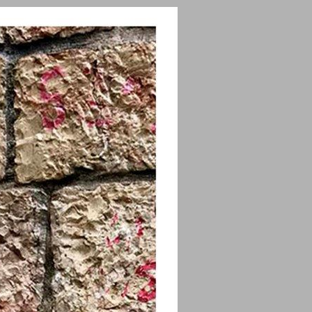
׳ארכיאולוגיה׳ של כתובת : בית, היסטוריה ובעלות בתכנון העיר הישראלית־פלסטינית ... 0