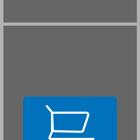
שער ראשון: מפאראפיליה ופסיכופתיה עד נטייה מינית נורמטיבית ... 19