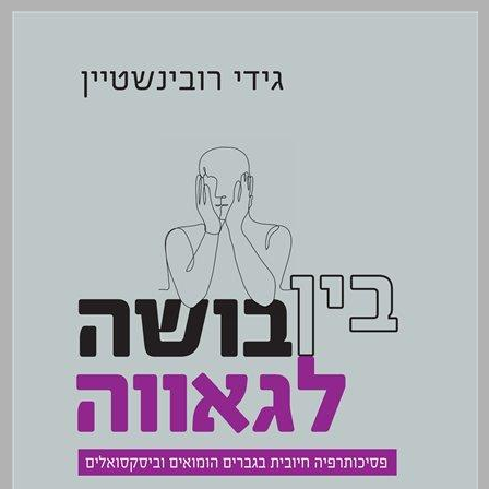
בין בושה לגאווה: פסיכותרפיה חיובית בגברים הומואים וביסקסואלים ... 0