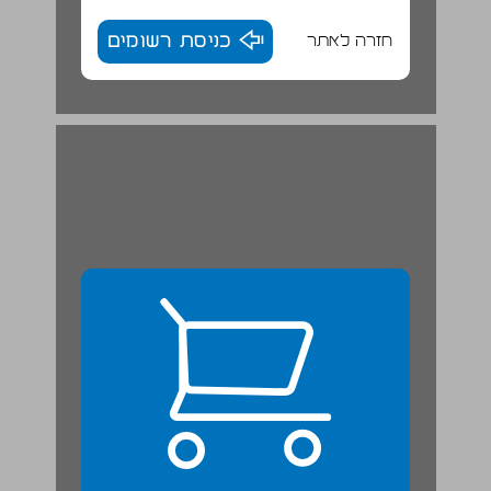
חזרה לאתר
כניסת רשומים