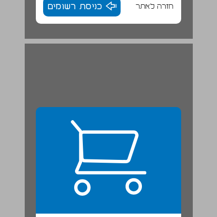
חזרה לאתר
כניסת רשומים