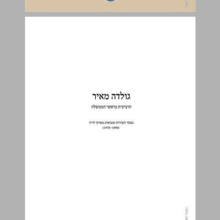
פרק ראשון: ילדות ברוסיה ובגרות באמריקה − בדרך לחיי קיבוץ בארץ-ישראל, 1924-1898 ... 1