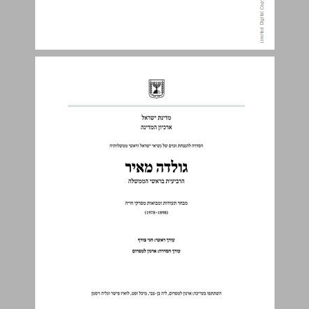
ב. ילדות, נעורים ובחירה בדרך ציונית־סוציאליסטית באמריקה: 'מוטב שנהיה קבצנים בארץ־ישראל ולא עשירים באמריקה' ... 3