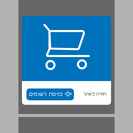
חזרה לאתר
כניסת רשומים