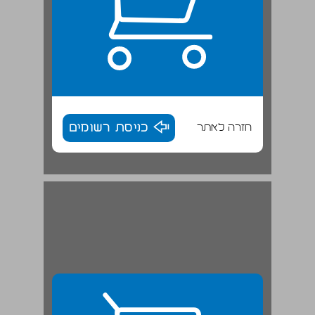
חזרה לאתר
כניסת רשומים