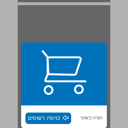
חזרה לאתר
כניסת רשומים