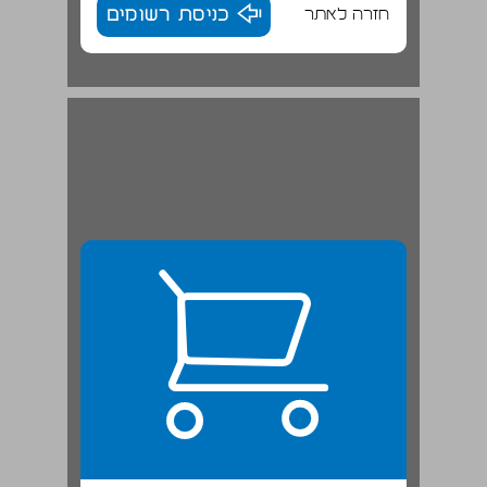
חזרה לאתר
כניסת רשומים