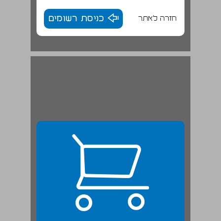
חזרה לאתר
כניסת רשומים