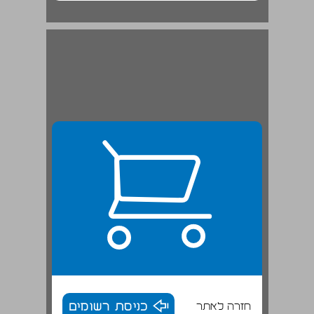
חזרה לאתר
כניסת רשומים