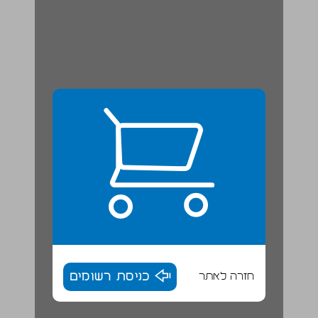
חזרה לאתר
כניסת רשומים