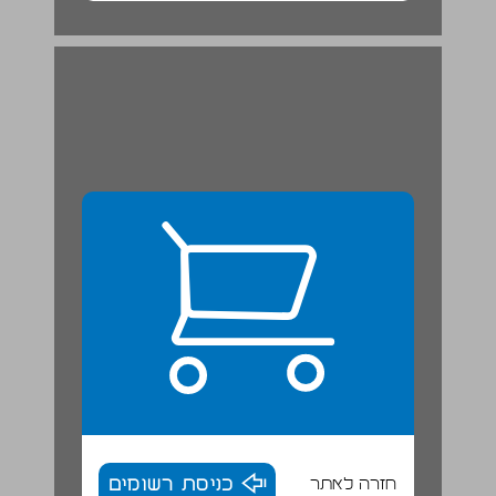
חזרה לאתר
כניסת רשומים