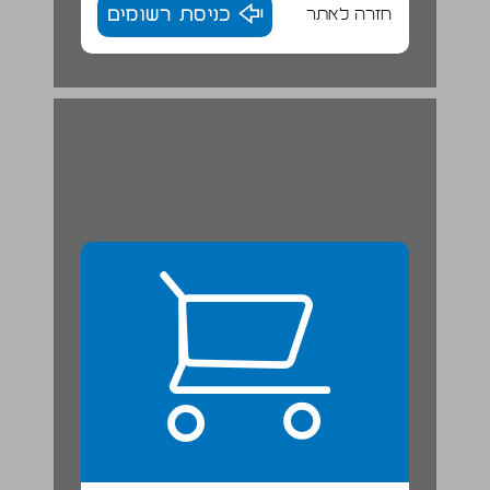
חזרה לאתר
כניסת רשומים