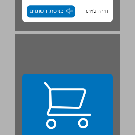
חזרה לאתר
כניסת רשומים