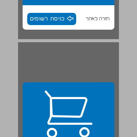
חזרה לאתר
כניסת רשומים