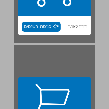
חזרה לאתר
כניסת רשומים