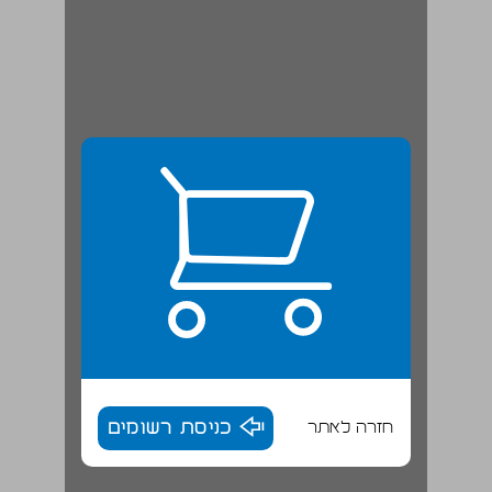
חזרה לאתר
כניסת רשומים