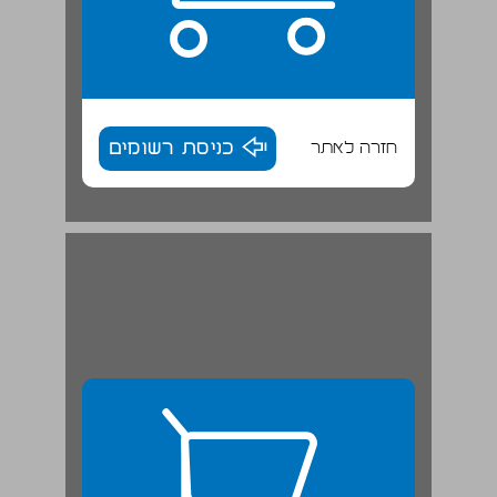
חזרה לאתר
כניסת רשומים