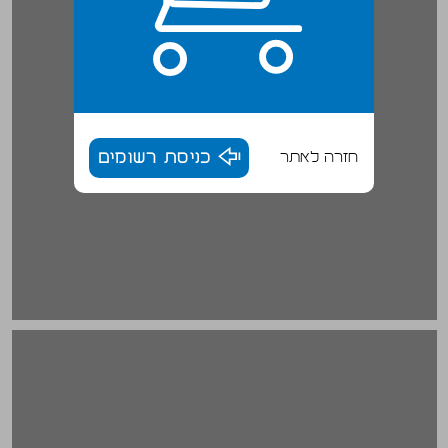
חזרה לאתר
כניסת רשומים