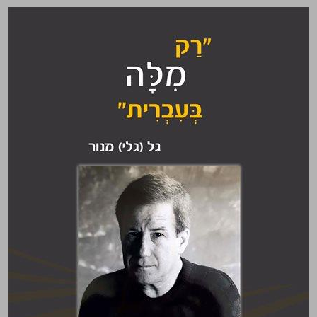
״רַַק מִלָּה בְּעִִבְְרִִית״ ... 0