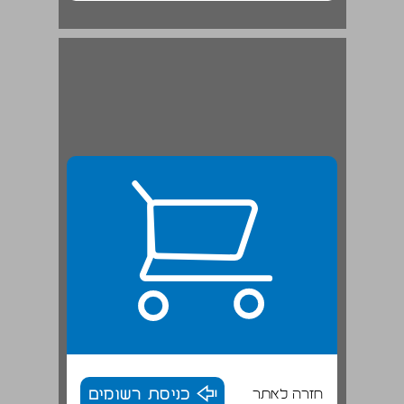
חזרה לאתר
כניסת רשומים