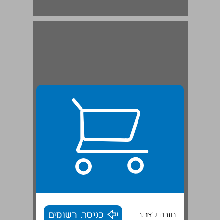
חזרה לאתר
כניסת רשומים