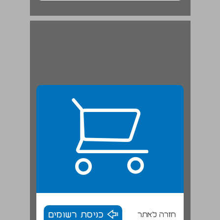
חזרה לאתר
כניסת רשומים