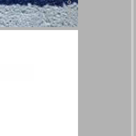
המהפכה החוקתית: עבר, הווה ועתיד ... 0