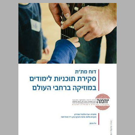
סקירת תוכניות לימודים במוזיקה ברחבי העולם - דוח מת"ת ... 0