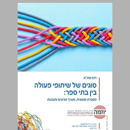
סוגים של שיתופי פעולה בין בתי ספר: מסגרת מושגית, מערך מניעים ותובנות דוח מת"ת ... 0