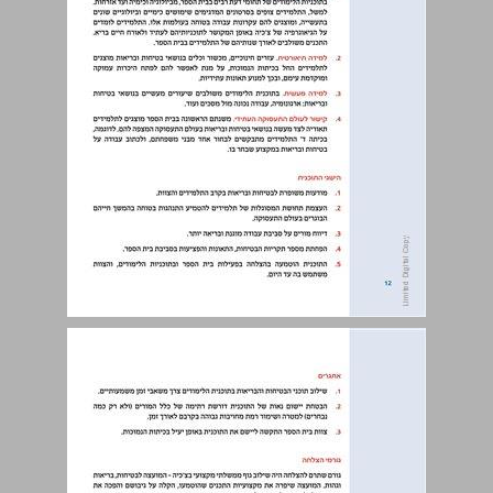
1.1.3. “חינוך לבריאות ולבטיחות”, בית הספר Základní škola Zárubova בפראג, צ’כיה ... 12