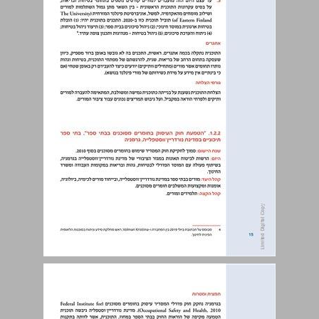
1.2.2. "הטמעת חוק העיסוק בחומרים מסוכנים בבתי ספר", בתי ספר תיכוניים במדינת נורדריין־ווסטפלייה, גרמניה ... 15