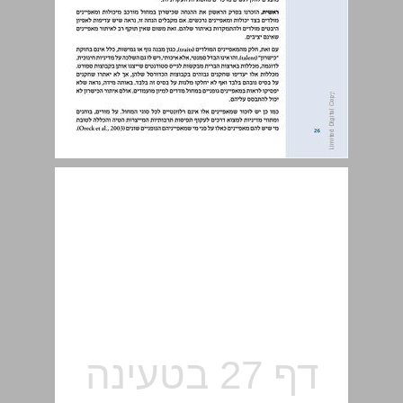
4. דגשים ואתגרים במחוונים לאיתור מחוננות במחול ... 26