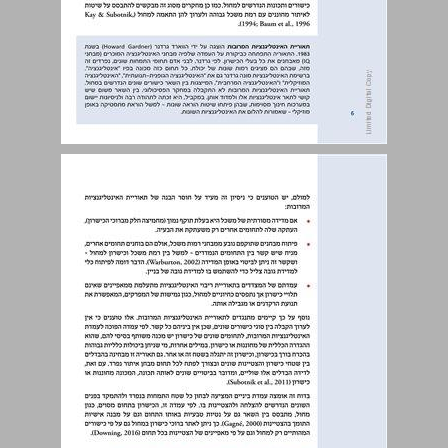
1.2. האם ניתן להצביע על תכונות ייחודיות להצטיינות במחול? ... 6