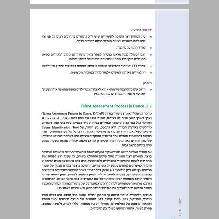
3. דוגמאות למחוונים של איתור ברוכי כישרון במחול ... 19