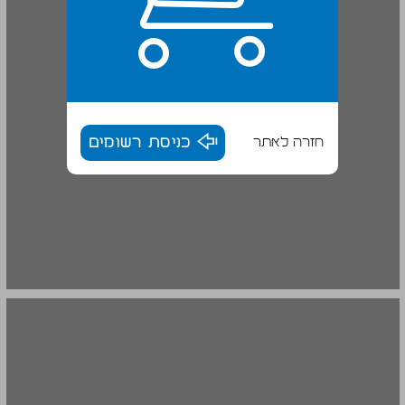
חזרה לאתר
כניסת רשומים