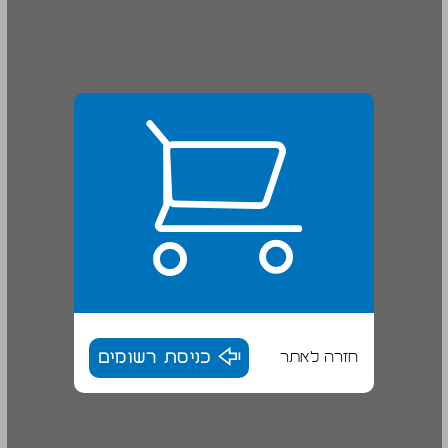
חזרה לאתר
כניסת רשומים