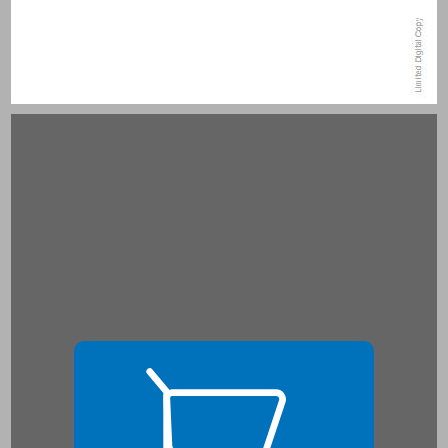
שער ראשון: על למידה משמעותית והוראה משמעותית ... 15