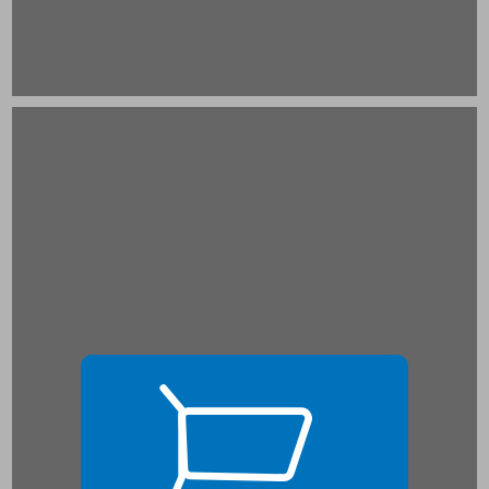
פרק ראשון: מהי המשמעות של למידה משמעותית? האם הוראה פרונטלית יכולה להיות משמעותית? ... 17