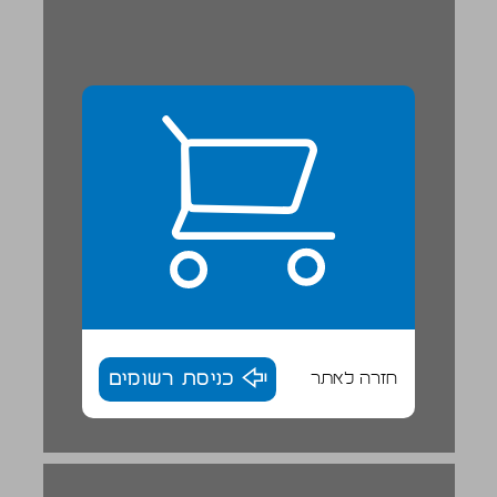
חזרה לאתר
כניסת רשומים