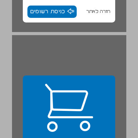
חזרה לאתר
כניסת רשומים