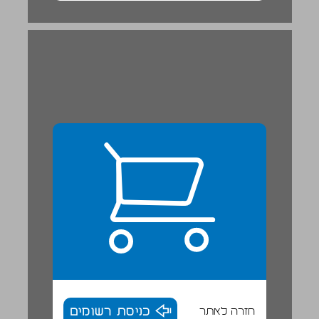
חזרה לאתר
כניסת רשומים