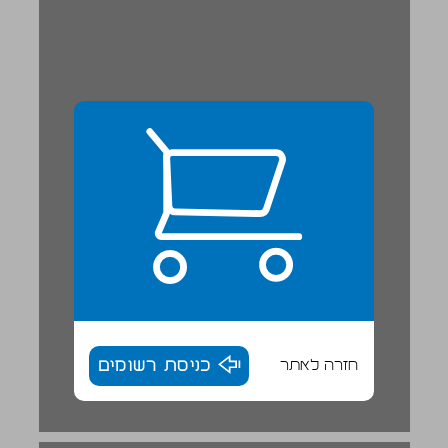
חזרה לאתר
כניסת רשומים