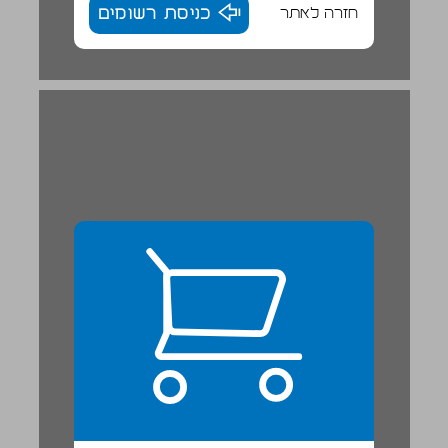
חזרה לאתר
כניסת רשומים