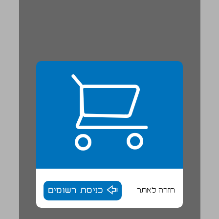
חזרה לאתר
כניסת רשומים