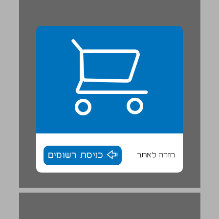
חזרה לאתר
כניסת רשומים