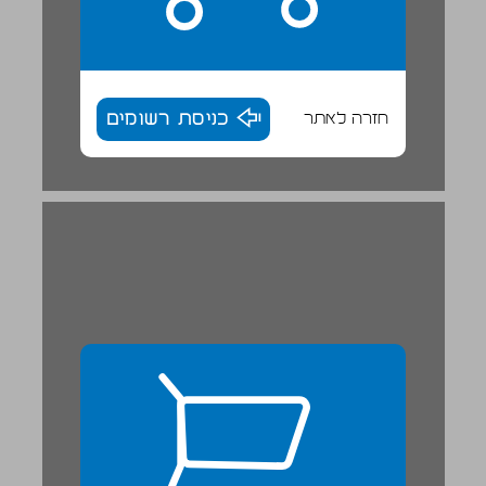
חזרה לאתר
כניסת רשומים