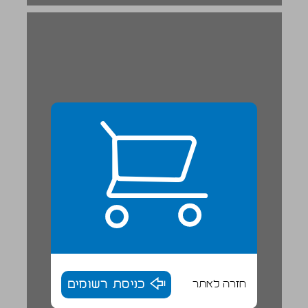
חזרה לאתר
כניסת רשומים