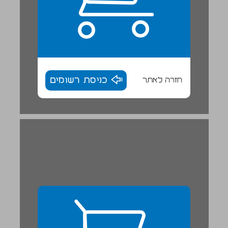
חזרה לאתר
כניסת רשומים