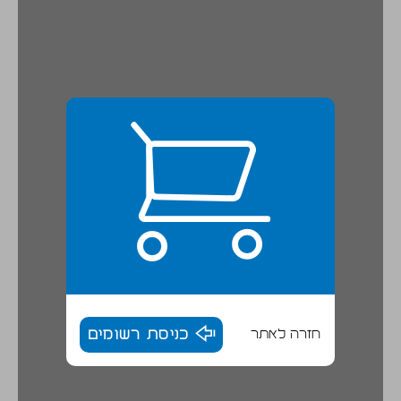
חזרה לאתר
כניסת רשומים