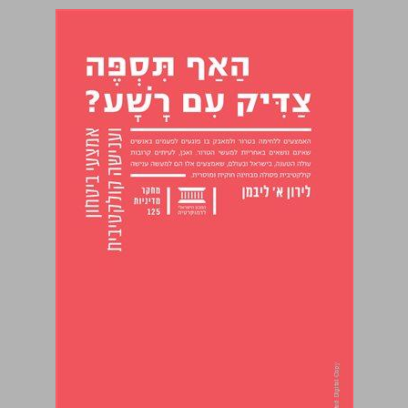
האף תספה צדיק עם רשע : אמצעי ביטחון וענישה קולקטיבית ... 0