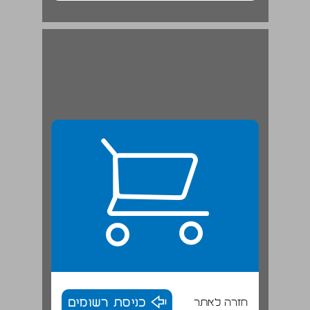
חזרה לאתר
כניסת רשומים