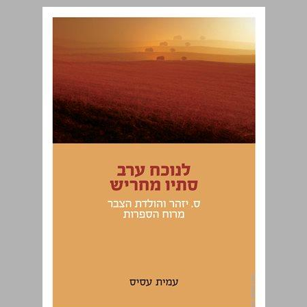
לנוכח ערב סתיו מחריש : ס. יזהר והולדת הצבר מרוח הספרות ... 0