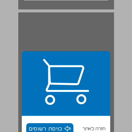
חזרה לאתר
כניסת רשומים