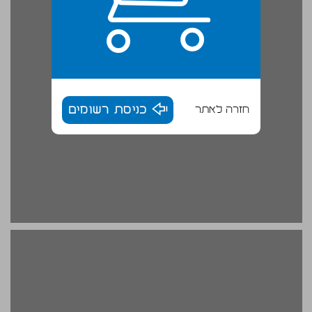
חזרה לאתר
כניסת רשומים