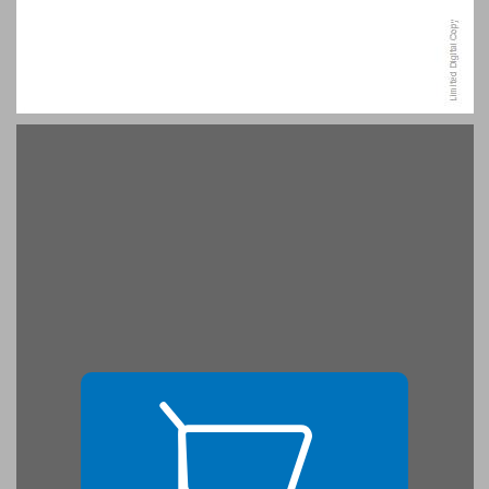
פתיחה - הליכה על קו התפר / יעל זרחי-לבוא ... 15