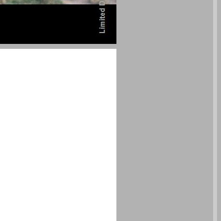
עקבות ימים שעוד יבואו : טראומה ואתיקה בקולנוע הישראלי העכשווי ... 0