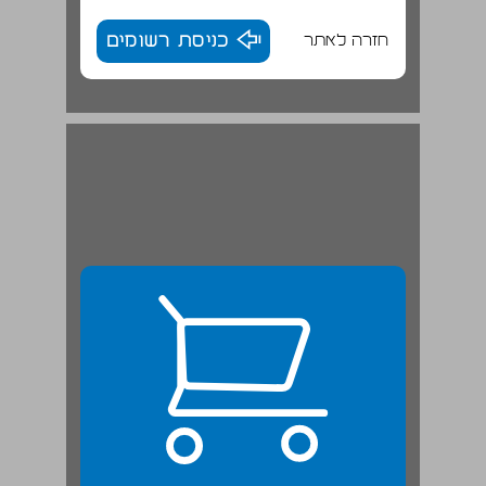
חזרה לאתר
כניסת רשומים
פרק א: אסתאנבול ... 23