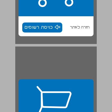
חזרה לאתר
כניסת רשומים
עקרונות הסדר העות'מאני ... 26