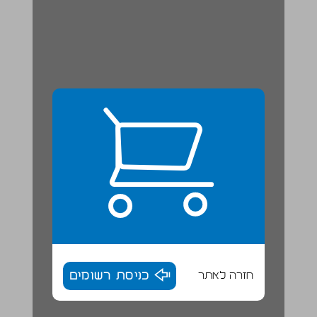
חזרה לאתר
כניסת רשומים