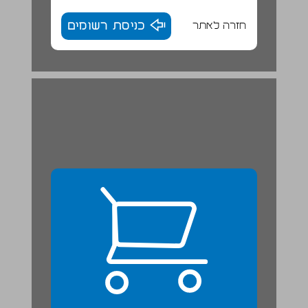
חזרה לאתר
כניסת רשומים