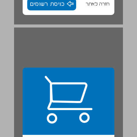
חזרה לאתר
כניסת רשומים