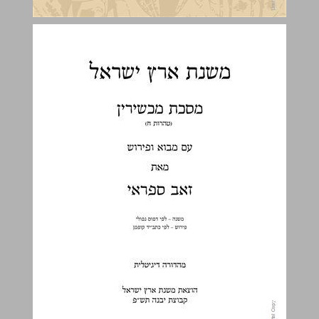
משנת ארץ ישראל : מסכת מכשירין (טהרות ח) ... 0