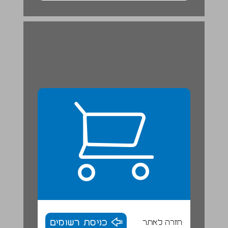
חזרה לאתר
כניסת רשומים