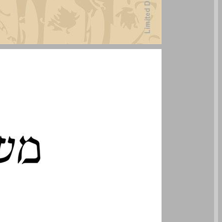
משנת ארץ ישראל : מסכת כלים (טהרות א) - כרך ג (פרקים יד-יט) ... 0