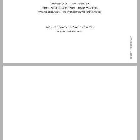
פרופ׳ אליעזר דון־יחיא ז״ל, חוקר הציונות הדתית: ציוני דרך ... 3