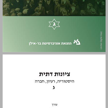
תוכן העניינים ... 1
ציונות דתית: היסטוריה, רעיון, חברה - כרך ג ... 0