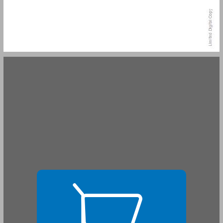
שער ראשון - בתי ספר ייחודיים בין עבר, הווה ועתיד: קווים לדמותו של שינוי חינוכי משמעותי ... 15