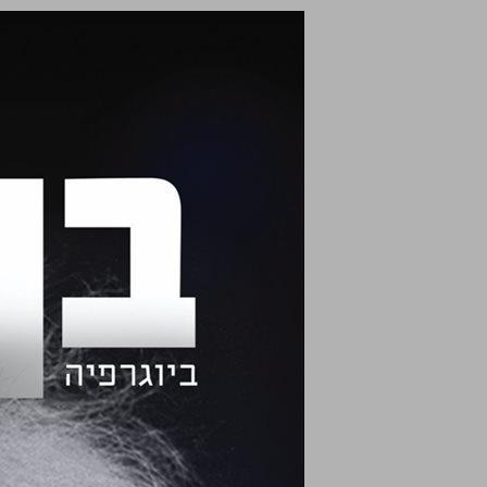
בן-גוריון ביוגרפיה - ספר ראשון: כיבוש והנהגה ... 0