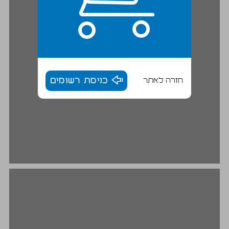
חזרה לאתר
כניסת רשומים