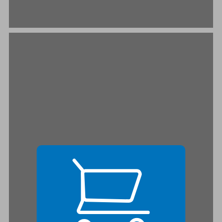
פרק ראשון: עולם בני האדם ועולם בעלי החיים ... 21