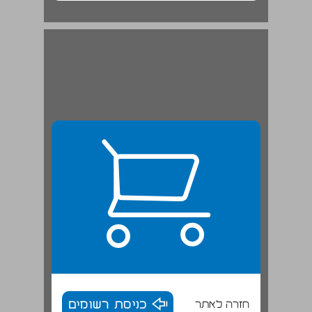
חזרה לאתר
כניסת רשומים