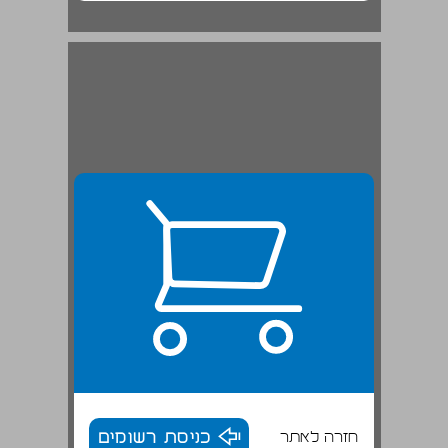
חזרה לאתר
כניסת רשומים