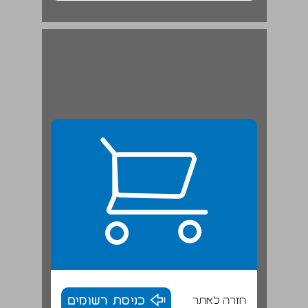
חזרה לאתר
כניסת רשומים