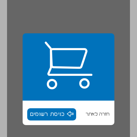
חזרה לאתר
כניסת רשומים