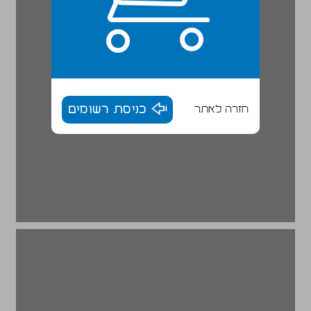
חזרה לאתר
כניסת רשומים