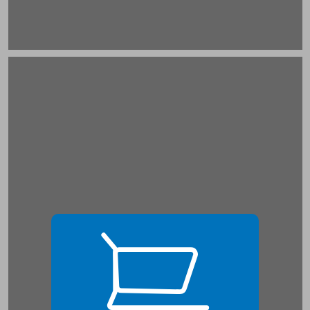
שער ראשון היבטים שונים במסעו הלימודי של הילד הקטן ... 19