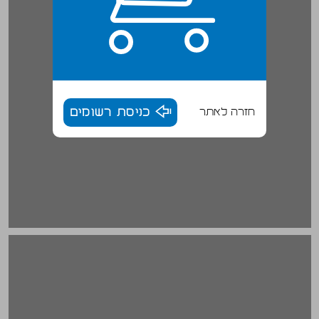
חזרה לאתר
כניסת רשומים