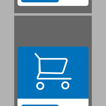
פרק 1: החינוך הבלתי פורמלי: הגדרות ומבט השוואתי ... 21