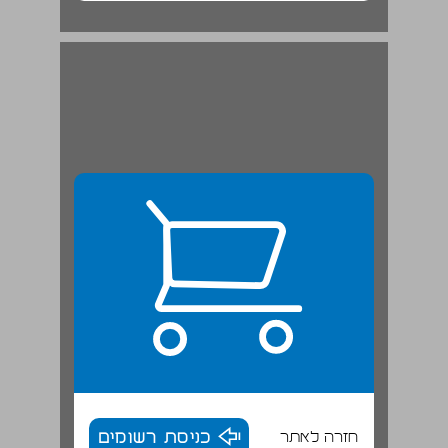
חזרה לאתר
כניסת רשומים