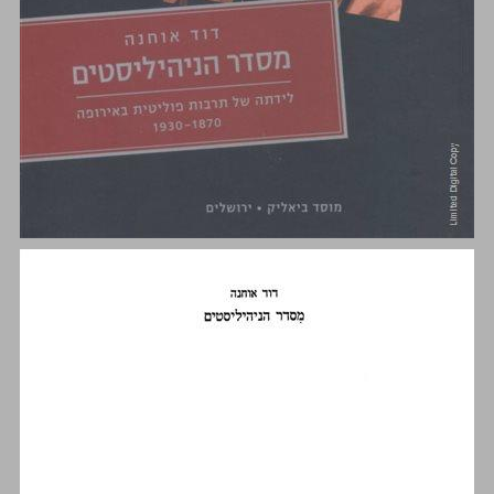
שער ראשון הזרם הניהיליסטי־טוטליטרי בפרספקטיבה היסטורית ... 1