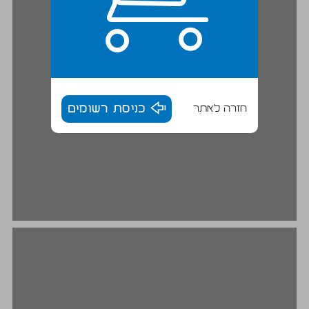
חזרה לאתר
כניסת רשומים