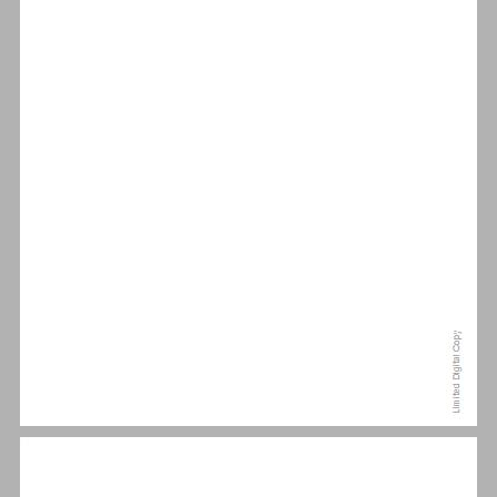
ב. גלגוליו של המושג 'ניהיליזם' ... 8