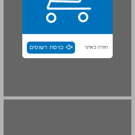
חזרה לאתר
כניסת רשומים