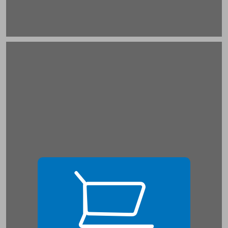
פרק ראשון המרחב התרבותי, הדתי, החברתי והפנים - תנועתי להקמת פועלי אגודת ישראל בארץ ישראל ... 19