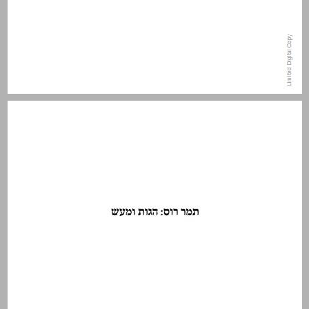
רונית עיר־שי אפיסטמולוגיה, תאולוגיה ופמיניזם דתי המסע האינטלקטואלי של תמר רוס ... 11