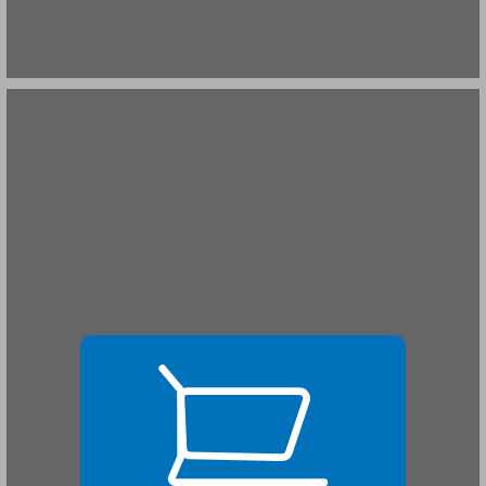
פרק ראשון המושגים "כוונה", "מטרה" ו"מניע" במשפט הפלילי הישראלי ... 19