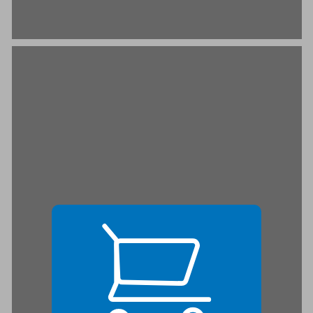
החלפת שמות משפחה לועזיים לעבריים בצה"ל ... 21